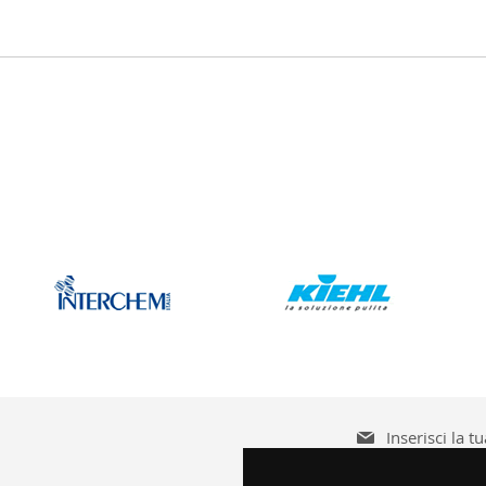
Iscriviti
alla
nostra
Accetto le
condizioni