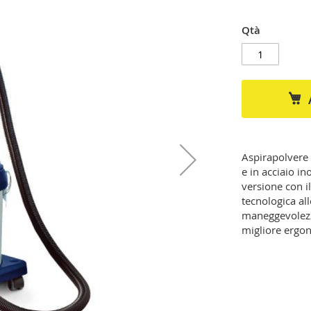
Qtà
Aspirapolvere 
e in acciaio in
versione con il
tecnologica all
maneggevolezz
migliore ergon