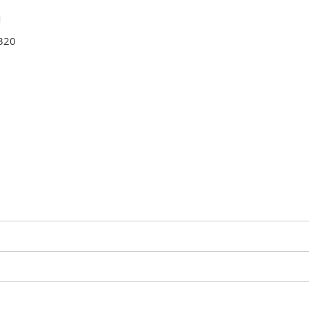
M
320