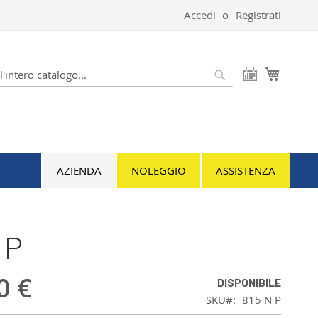
Accedi
Registrati
Carrello
Cerca
AZIENDA
NOLEGGIO
ASSISTENZA
 P
0 €
DISPONIBILE
SKU
815 N P