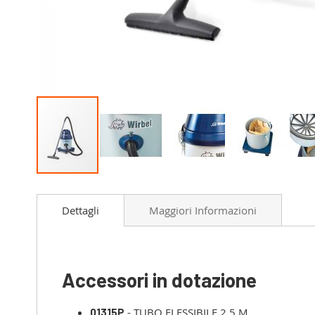
Vai
all'inizio
Dettagli
Maggiori Informazioni
della
galleria
di
immagini
Accessori in dotazione
- TUBO FLESSIBILE 2,5 M
01315P