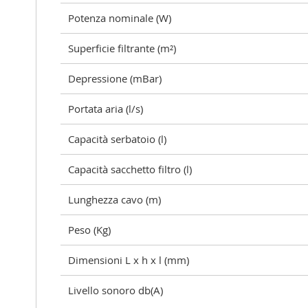
Potenza nominale (W)
Superficie filtrante (m²)
Depressione (mBar)
Portata aria (l/s)
Capacità serbatoio (l)
Capacità sacchetto filtro (l)
Lunghezza cavo (m)
Peso (Kg)
Dimensioni L x h x l (mm)
Livello sonoro db(A)