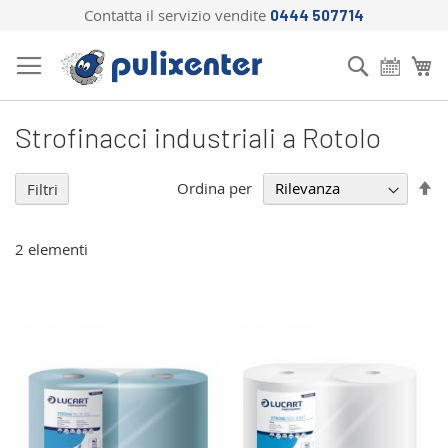
Contatta il servizio vendite
0444 507714
Salta
al
Cerca
Ca
contenuto
Strofinacci industriali a Rotolo
Im
Ordina per
Filtri
la
di
de
2
elementi