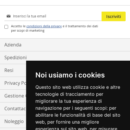
Iscriviti
Iscriviti
alla
nostra
Accetto le
condizioni della privacy
e il trattamento dei dati
per scopi di marketing
Newsletter:
Azienda
Spedizioni
Resi
Noi usiamo i cookies
Privacy Policy
Questo sito web utilizza cookie e altre
tecnologie di tracciamento per
Gestione Cookie
migliorare la tua esperienza di
navigazione per i seguenti scopi:
per
Contattaci
abilitare le funzionalità di base del sito
Noleggio
web
,
per fornire una migliore
esperienza sul sito web
,
per misurare