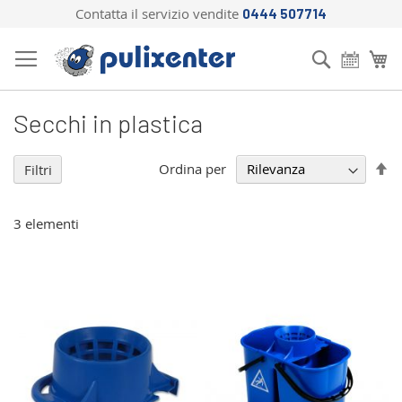
Contatta il servizio vendite
0444 507714
Salta
al
Cerca
Ca
contenuto
Secchi in plastica
Im
Ordina per
Filtri
la
di
de
3
elementi