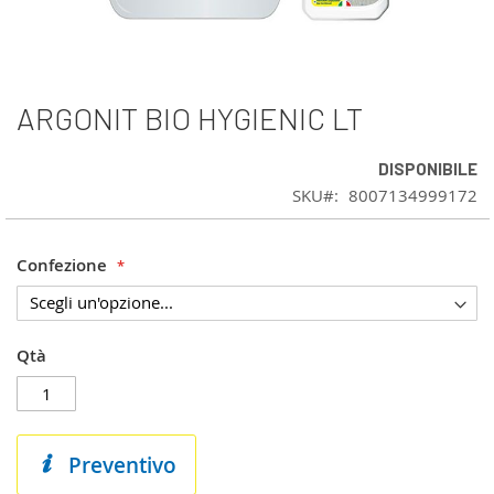
ARGONIT BIO HYGIENIC LT
Vai
all'inizio
della
DISPONIBILE
galleria
SKU
8007134999172
di
immagini
Confezione
Qtà
Preventivo