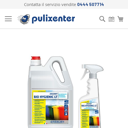
Contatta il servizio vendite
0444 507714
Salta
al
Cerca
Ca
contenuto
Vai
alla
fine
della
galleria
di
immagini