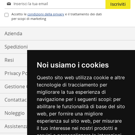
Iscriviti
Iscriviti
alla
nostra
Accetto le
condizioni della privacy
e il trattamento dei dati
per scopi di marketing
Newsletter:
Azienda
Spedizioni
Resi
Noi usiamo i cookies
Privacy Policy
Questo sito web utilizza cookie e altre
tecnologie di tracciamento per
Gestione Cookie
migliorare la tua esperienza di
navigazione per i seguenti scopi:
per
Contattaci
abilitare le funzionalità di base del sito
Noleggio
web
,
per fornire una migliore
esperienza sul sito web
,
per misurare
Assistenza
il tuo interesse nei nostri prodotti e