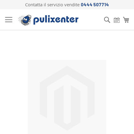
Contatta il servizio vendite
0444 507714
Salta
al
Cerca
Ca
contenuto
Vai
alla
fine
della
galleria
di
immagini