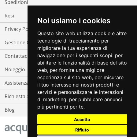
Spedizioni
Resi
Noi usiamo i cookies
Privacy Policy
Questo sito web utilizza cookie e altre
tecnologie di tracciamento per
Gestione Cookie
migliorare la tua esperienza di
navigazione per i seguenti scopi:
per
Contattaci
abilitare le funzionalità di base del sito
Noleggio
web
,
per fornire una migliore
esperienza sul sito web
,
per misurare
Assistenza
il tuo interesse nei nostri prodotti e
servizi e personalizzare le interazioni
Richiesta assistenza
di marketing
,
per pubblicare annunci
più pertinenti per te
.
Blog
Accetto
Rifiuto