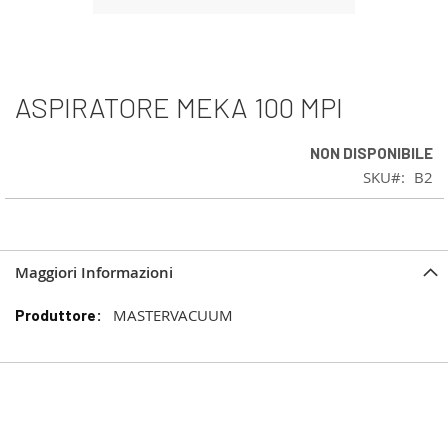
ASPIRATORE MEKA 100 MPI
Vai
all'inizio
della
NON DISPONIBILE
galleria
SKU
B2
di
immagini
Maggiori Informazioni
Maggiori
MASTERVACUUM
Informazioni