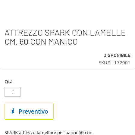
ATTREZZO SPARK CON LAMELLE
Vai
all'inizio
CM. 60 CON MANICO
della
galleria
DISPONIBILE
di
immagini
SKU
172001
Qtà
Preventivo
SPARK attrezzo lamellare per panni 60 cm.