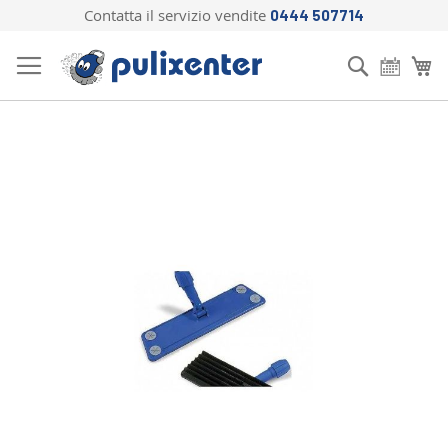
Contatta il servizio vendite
0444 507714
Salta
al
Cerca
Ca
contenuto
Vai
alla
fine
della
galleria
di
immagini