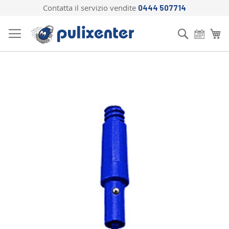
Contatta il servizio vendite
0444 507714
Salta
al
Cerca
Ca
contenuto
Vai
alla
fine
della
galleria
di
immagini