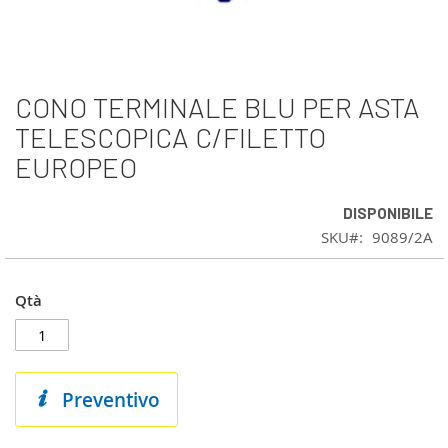
CONO TERMINALE BLU PER ASTA
Vai
all'inizio
TELESCOPICA C/FILETTO
della
EUROPEO
galleria
di
immagini
DISPONIBILE
SKU
9089/2A
Qtà
Preventivo