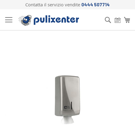
Contatta il servizio vendite
0444 507714
Salta
al
Cerca
Ca
contenuto
Vai
alla
fine
della
galleria
di
immagini