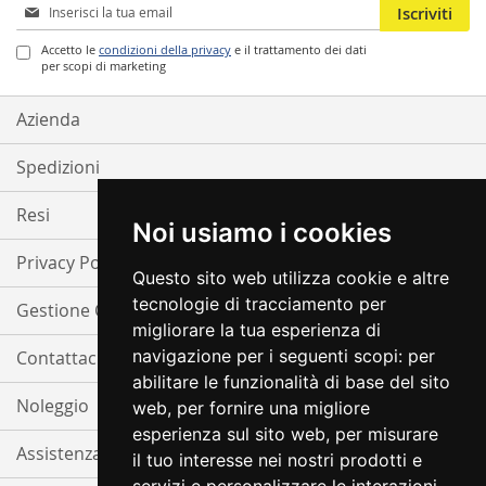
Iscriviti
Iscriviti
alla
nostra
Accetto le
condizioni della privacy
e il trattamento dei dati
per scopi di marketing
Newsletter:
Azienda
Spedizioni
Resi
Noi usiamo i cookies
Privacy Policy
Questo sito web utilizza cookie e altre
tecnologie di tracciamento per
Gestione Cookie
migliorare la tua esperienza di
navigazione per i seguenti scopi:
per
Contattaci
abilitare le funzionalità di base del sito
Noleggio
web
,
per fornire una migliore
esperienza sul sito web
,
per misurare
Assistenza
il tuo interesse nei nostri prodotti e
servizi e personalizzare le interazioni