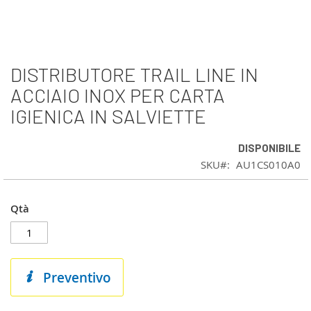
DISTRIBUTORE TRAIL LINE IN
Vai
all'inizio
ACCIAIO INOX PER CARTA
della
IGIENICA IN SALVIETTE
galleria
di
immagini
DISPONIBILE
SKU
AU1CS010A0
Qtà
Preventivo