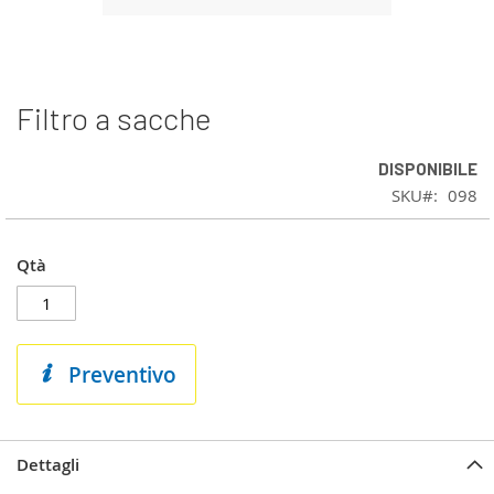
Filtro a sacche
Vai
all'inizio
della
DISPONIBILE
galleria
SKU
098
di
immagini
Qtà
Preventivo
Dettagli