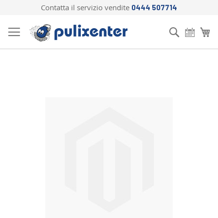
Contatta il servizio vendite
0444 507714
Salta
al
Cerca
Ca
contenuto
Vai
alla
fine
della
galleria
di
immagini