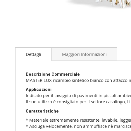
Vai
all'inizio
Dettagli
Maggiori Informazioni
della
galleria
di
immagini
Descrizione Commerciale
MASTER LUX ricambio sintetico bianco con attacco in
Applicazioni
Indicato per il lavaggio di pavimenti in piccoli ambien
Il suo utilizzo è consigliato per il settore casalingo, 
Caratteristiche
* Materiale estremamente resistente, lavabile, legge
* Asciuga velocemente, non ammuffisce nè marcisce, 