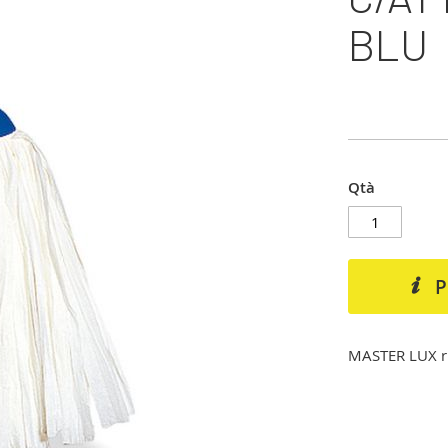
BLU
Qtà
P
MASTER LUX ric