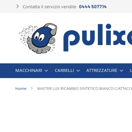
Salta
Contatta il servizio vendite
0444 507714
al
contenuto
MACCHINARI
CARRELLI
ATTREZZATURE
Home
MASTER LUX RICAMBIO SINTETICO BIANCO C/ATTACC
Vai
alla
fine
della
galleria
di