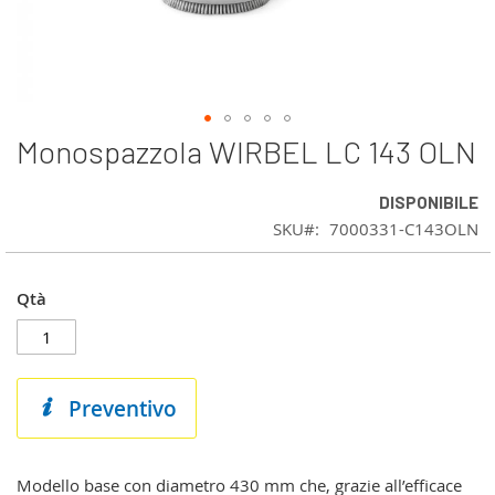
Monospazzola WIRBEL LC 143 OLN
Vai
all'inizio
della
DISPONIBILE
galleria
SKU
7000331-C143OLN
di
immagini
Qtà
Preventivo
Modello base con diametro 430 mm che, grazie all’efficace