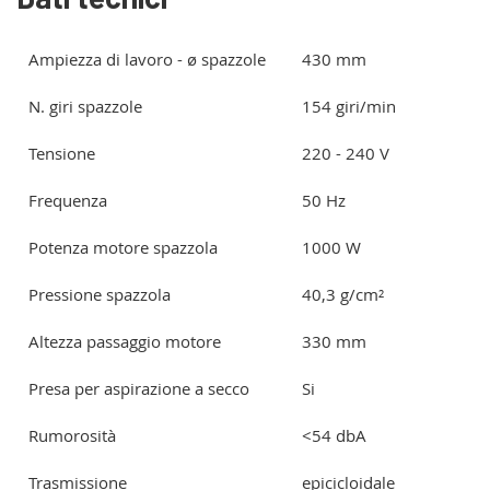
Ampiezza di lavoro - ø spazzole
430 mm
N. giri spazzole
154 giri/min
Tensione
220 - 240 V
Frequenza
50 Hz
Potenza motore spazzola
1000 W
Pressione spazzola
40,3 g/cm²
Altezza passaggio motore
330 mm
Presa per aspirazione a secco
Si
Rumorosità
<54 dbA
Trasmissione
epicicloidale