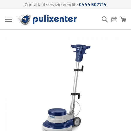
Contatta il servizio vendite
0444 507714
Salta
al
Cerca
Ca
contenuto
Vai
alla
fine
della
galleria
di
immagini