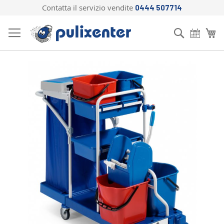
Contatta il servizio vendite
0444 507714
Salta
al
Cerca
Ca
contenuto
Vai
alla
fine
della
galleria
di
immagini