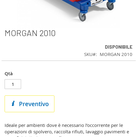
MORGAN 2010
Vai
all'inizio
della
DISPONIBILE
galleria
SKU
MORGAN 2010
di
immagini
Qtà
Preventivo
Ideale per ambienti dove è necessario l’occorrente per le
operazioni di spolvero, raccolta rifiuti, lavaggio pavimenti e