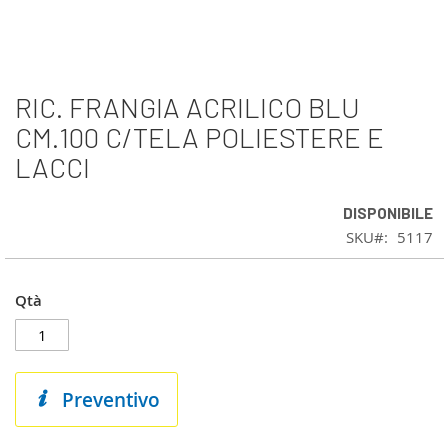
RIC. FRANGIA ACRILICO BLU
Vai
all'inizio
CM.100 C/TELA POLIESTERE E
della
LACCI
galleria
di
immagini
DISPONIBILE
SKU
5117
Qtà
Preventivo