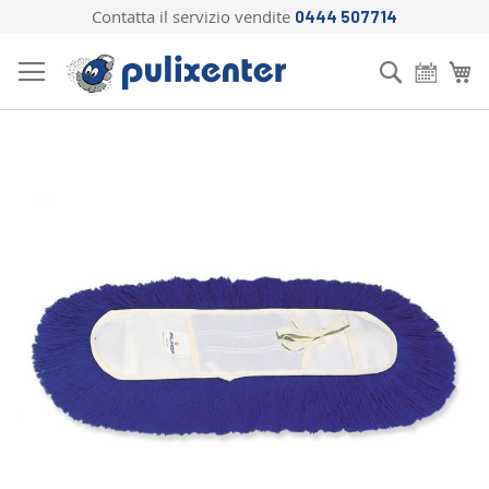
Contatta il servizio vendite
0444 507714
Salta
al
Cerca
Ca
contenuto
Vai
alla
fine
della
galleria
di
immagini