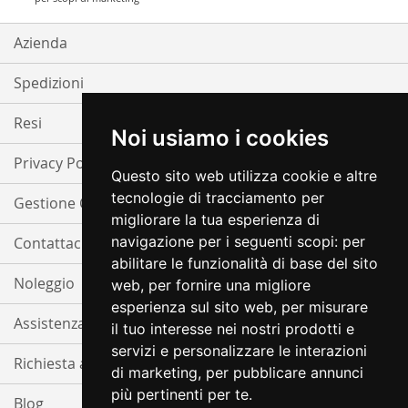
Newsletter:
Azienda
Spedizioni
Resi
Noi usiamo i cookies
Privacy Policy
Questo sito web utilizza cookie e altre
tecnologie di tracciamento per
Gestione Cookie
migliorare la tua esperienza di
navigazione per i seguenti scopi:
per
Contattaci
abilitare le funzionalità di base del sito
Noleggio
web
,
per fornire una migliore
esperienza sul sito web
,
per misurare
Assistenza
il tuo interesse nei nostri prodotti e
servizi e personalizzare le interazioni
Richiesta assistenza
di marketing
,
per pubblicare annunci
più pertinenti per te
.
Blog