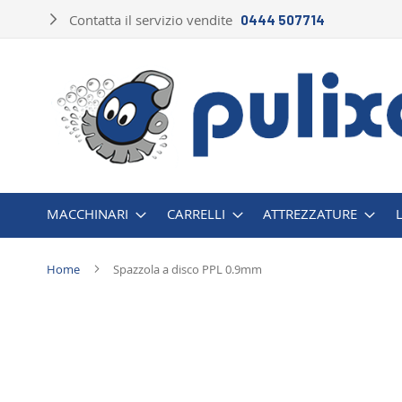
Salta
Contatta il servizio vendite
0444 507714
al
contenuto
MACCHINARI
CARRELLI
ATTREZZATURE
Home
Spazzola a disco PPL 0.9mm
Vai
alla
fine
della
galleria
di