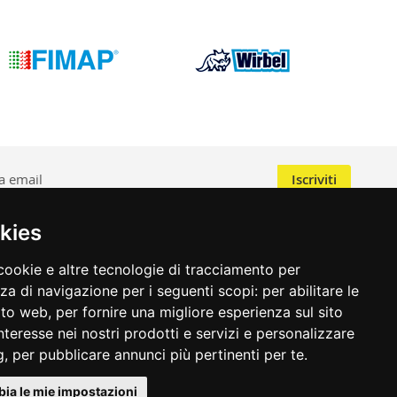
Iscriviti
 della privacy
e il trattamento dei dati per scopi di marketing
kies
cookie e altre tecnologie di tracciamento per
nza di navigazione per i seguenti scopi:
per abilitare le
sito web
,
per fornire una migliore esperienza sul sito
interesse nei nostri prodotti e servizi e personalizzare
g
,
per pubblicare annunci più pertinenti per te
.
ia le mie impostazioni