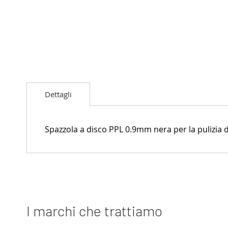
Vai
all'inizio
Dettagli
della
galleria
di
immagini
Spazzola a disco PPL 0.9mm nera per la pulizia 
I marchi che trattiamo