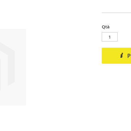
Qtà
P