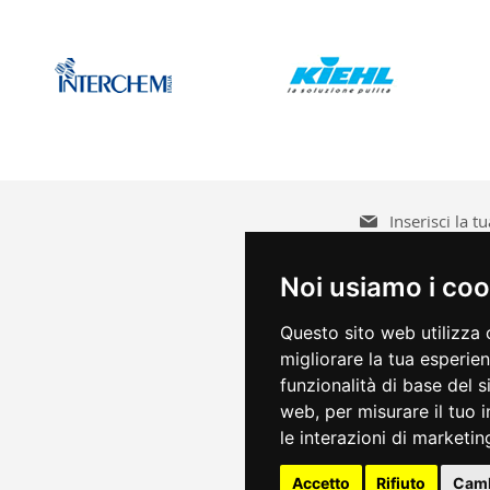
Iscriviti
alla
nostra
Accetto le
condizioni
Noi usiamo i coo
Newsletter:
Questo sito web utilizza 
migliorare la tua esperie
funzionalità di base del 
web
,
per misurare il tuo 
le interazioni di marketin
Accetto
Rifiuto
Camb