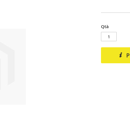
Qtà
P