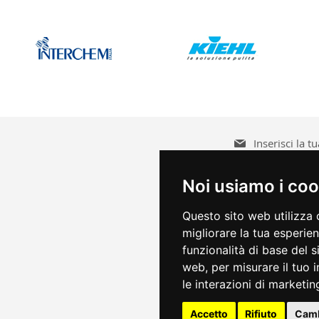
Iscriviti
alla
nostra
Accetto le
condizioni
Noi usiamo i coo
Newsletter:
Questo sito web utilizza 
migliorare la tua esperie
funzionalità di base del 
web
,
per misurare il tuo 
le interazioni di marketin
Accetto
Rifiuto
Camb