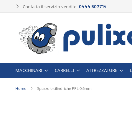
Salta
Contatta il servizio vendite
0444 507714
al
contenuto
MACCHINARI
CARRELLI
ATTREZZATURE
Home
Spazzole cilindriche PPL 0.6mm
Vai
alla
fine
della
galleria
di