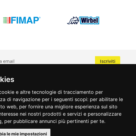
Iscriviti
 della privacy
e il trattamento dei dati per scopi di marketing
kies
cookie e altre tecnologie di tracciamento per
nza di navigazione per i seguenti scopi:
per abilitare le
sito web
,
per fornire una migliore esperienza sul sito
interesse nei nostri prodotti e servizi e personalizzare
g
,
per pubblicare annunci più pertinenti per te
.
ia le mie impostazioni