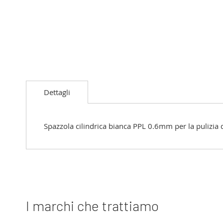
Vai
all'inizio
Dettagli
della
galleria
di
immagini
Spazzola cilindrica bianca PPL 0.6mm per la pulizia 
I marchi che trattiamo