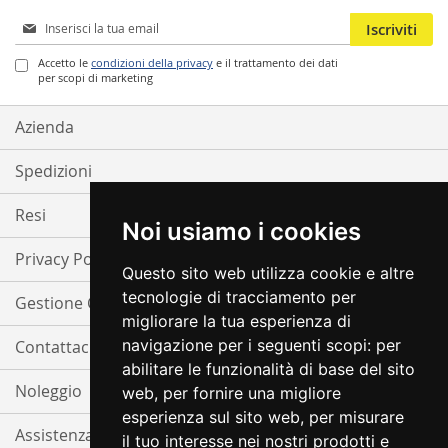
Iscriviti
Iscriviti
alla
nostra
Accetto le
condizioni della privacy
e il trattamento dei dati
per scopi di marketing
Newsletter:
Azienda
Spedizioni
Resi
Noi usiamo i cookies
Privacy Policy
Questo sito web utilizza cookie e altre
tecnologie di tracciamento per
Gestione Cookie
migliorare la tua esperienza di
navigazione per i seguenti scopi:
per
Contattaci
abilitare le funzionalità di base del sito
Noleggio
web
,
per fornire una migliore
esperienza sul sito web
,
per misurare
Assistenza
il tuo interesse nei nostri prodotti e