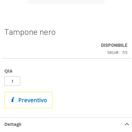
Tampone nero
Vai
all'inizio
della
DISPONIBILE
galleria
SKU
55
di
immagini
Qtà
Preventivo
Dettagli