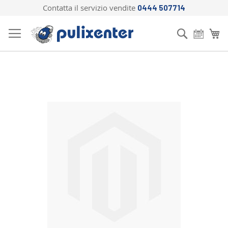
Contatta il servizio vendite
0444 507714
Salta
al
Cerca
Ca
contenuto
Vai
alla
fine
della
galleria
di
immagini