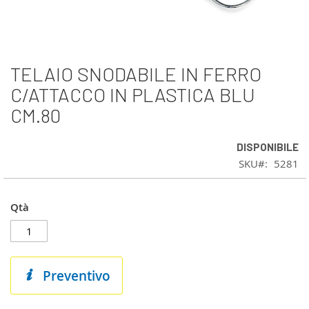
TELAIO SNODABILE IN FERRO
Vai
all'inizio
C/ATTACCO IN PLASTICA BLU
della
CM.80
galleria
di
immagini
DISPONIBILE
SKU
5281
Qtà
Preventivo