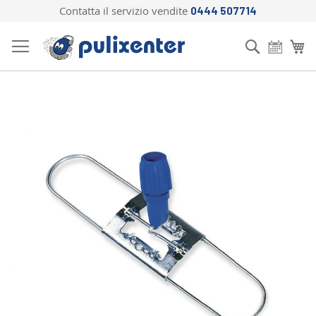
Contatta il servizio vendite
0444 507714
Salta
al
Cerca
Ca
contenuto
Vai
alla
fine
della
galleria
di
immagini