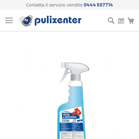
Contatta il servizio vendite
0444 507714
Salta
al
Cerca
Ca
contenuto
Vai
alla
fine
della
galleria
di
immagini