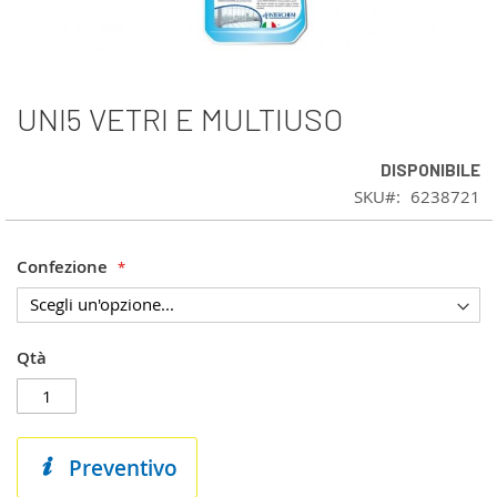
UNI5 VETRI E MULTIUSO
Vai
all'inizio
della
DISPONIBILE
galleria
SKU
6238721
di
immagini
Confezione
Qtà
Preventivo